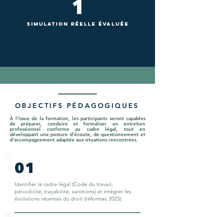
1
SIMULATION RÉELLE ÉVALUÉE
OBJECTIFS PÉDAGOGIQUES
À l’issue de la formation, les participants seront capables
de préparer, conduire et formaliser un entretien
professionnel conforme au cadre légal, tout en
développant une posture d’écoute, de questionnement et
d’accompagnement adaptée aux situations rencontrées.
01
Identifier le cadre légal (Code du travail,
périodicité, traçabilité, sanctions) et intégrer les
évolutions récentes du droit (réformes 2025)