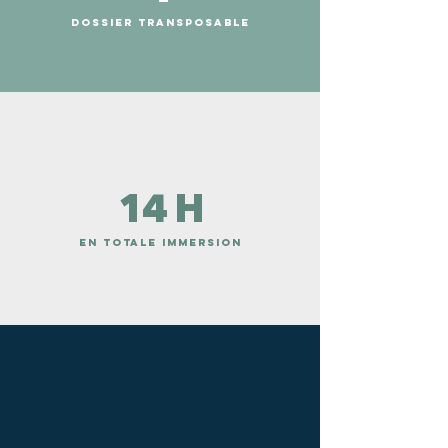
DOSSIER TRANSPOSABLE
14 H
en totale immersion