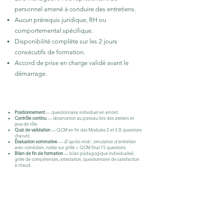
personnel amené à conduire des entretiens.
Aucun prérequis juridique, RH ou
comportemental spécifique.
Disponibilité complète sur les 2 jours
consécutifs de formation.
Accord de prise en charge validé avant le
démarrage.
ÉVALUATION
Positionnement
— questionnaire individuel en amont.
Contrôle continu
— observation au plateau lors des ateliers et
jeux de rôle.
Quiz de validation
— QCM en fin des Modules 2 et 3 (5 questions
chacun).
Évaluation sommative
— J2 après-midi : simulation d'entretien
avec comédien, notée sur grille + QCM final 15 questions.
Bilan de fin de formation
— bilan pédagogique individualisé,
grille de compétences, attestation, questionnaire de satisfaction
à chaud.
ACCESSIBILITÉ
Nos formations sont accessibles aux
personnes en situation de handicap. Les
besoins spécifiques peuvent être