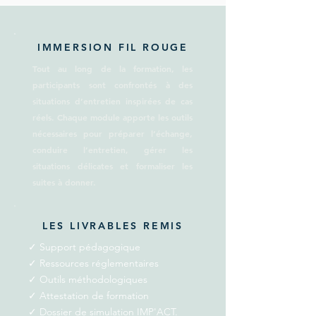
IMMERSION FIL ROUGE
Tout au long de la formation, les
participants sont confrontés à des
situations d’entretien inspirées de cas
réels. Chaque module apporte les outils
nécessaires pour préparer l’échange,
conduire l’entretien, gérer les
situations délicates et formaliser les
suites à donner.
LES LIVRABLES REMIS
✓ Support pédagogique
✓ Ressources réglementaires
✓ Outils méthodologiques
✓ Attestation de formation
✓ Dossier de simulation IMP'ACT.