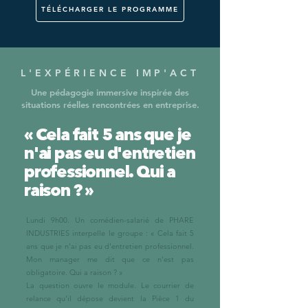
TÉLÉCHARGER LE PROGRAMME
L'EXPÉRIENCE IMP'ACT
Une pédagogie immersive inspirée des
situations réelles rencontrées en entreprise.
« Cela fait 5 ans que je
n'ai pas eu d'entretien
professionnel. Qui a
raison ? »
Lundi 9h00. Un comédien-salarié de PHARE
INDUSTRIES interpelle le groupe : « Cela fait 5
ans que je n'ai pas eu d'entretien professionnel.
Mon manager me dit que ce n'est pas
obligatoire. Qui a raison ? »
La question ouvre le module. Le courrier de
relance qu'il dépose devient la Pièce 1 du