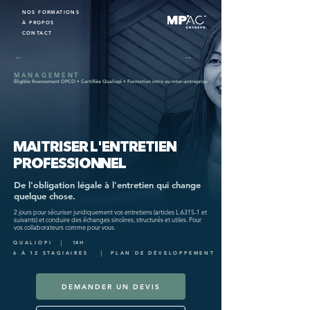
NOS FORMATIONS
À PROPOS
CONTACT
←
→
MANAGEMENT
Éligible financement OPCO • Certifiée Qualiopi • Formation intra ou inter-entreprise
MAITRISER L'ENTRETIEN
PROFESSIONNEL
De l'obligation légale à l'entretien qui change
quelque chose.
2 jours pour sécuriser juridiquement vos entretiens (articles L.6315-1 et
suivants) et conduire des échanges sincères, structurés et utiles. Pour
vos collaborateurs comme pour vous.
QUALIOPI
14 H
6 À 12 STAGIAIRES
PLAN DE DÉVELOPPEMENT
DEMANDER UN DEVIS