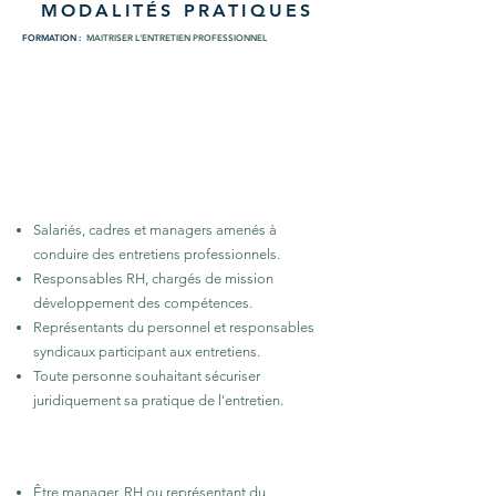
MODALITÉS PRATIQUES
FORMATION :
MAITRISER L'ENTRETIEN PROFESSIONNEL
14 H · 2 JOURS
Présentiel — Inter ou intra-entreprise
PUBLIC VISÉ
Salariés, cadres et managers amenés à
conduire des entretiens professionnels.
Responsables RH, chargés de mission
développement des compétences.
Représentants du personnel et responsables
syndicaux participant aux entretiens.
Toute personne souhaitant sécuriser
juridiquement sa pratique de l'entretien.
PRÉREQUIS
Être manager, RH ou représentant du