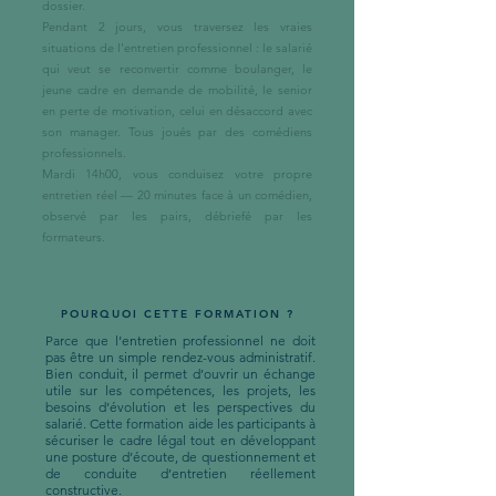
dossier.
Pendant 2 jours, vous traversez les vraies
situations de l'entretien professionnel : le salarié
qui veut se reconvertir comme boulanger, le
jeune cadre en demande de mobilité, le senior
en perte de motivation, celui en désaccord avec
son manager. Tous joués par des comédiens
professionnels.
Mardi 14h00, vous conduisez votre propre
entretien réel — 20 minutes face à un comédien,
observé par les pairs, débriefé par les
formateurs.
POURQUOI CETTE FORMATION ?
Parce que l’entretien professionnel ne doit
pas être un simple rendez-vous administratif.
Bien conduit, il permet d’ouvrir un échange
utile sur les compétences, les projets, les
besoins d’évolution et les perspectives du
salarié. Cette formation aide les participants à
sécuriser le cadre légal tout en développant
une posture d’écoute, de questionnement et
de conduite d’entretien réellement
constructive.