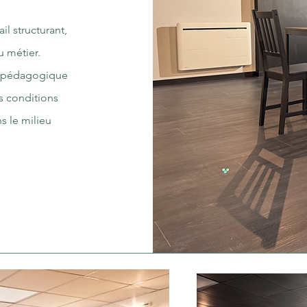
il structurant,
 métier.
t pédagogique
s conditions
s le milieu