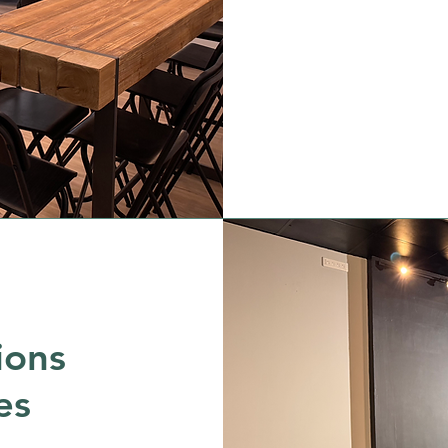
ions
es