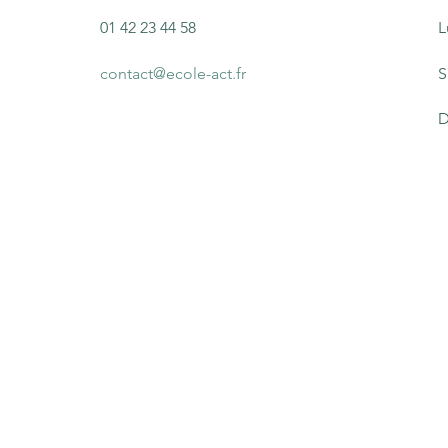
01 42 23 44 58
L
contact@ecole-act.fr
S
D