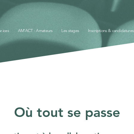
r.ices
AM'ACT - Amateurs
Les stages
Inscriptions & candidatures
Où tout se passe