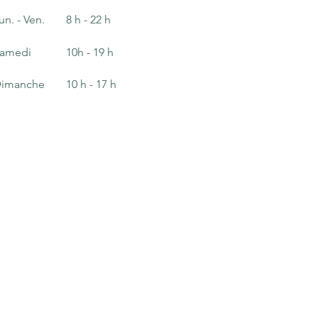
un. - Ven.
8 h - 22 h
amedi
10h - 19 h
imanche
10 h - 17
h