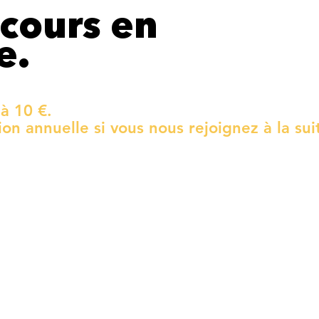
 cours en
e.
à 10 €.
ion annuelle si vous nous rejoignez à la sui
2.
Z
VOUS TESTEZ
Une séance de 1 à 2h,
dans les conditions réelles
d'un atelier annuel.
d