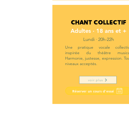
CHANT COLLECTIF
Adultes · 18 ans et +
Lundi · 20h-22h
Une pratique vocale collecti
inspirée du théâtre musica
Harmonie, justesse, expression. To
niveaux acceptés.
voir plus
Réserver un cours d'essai