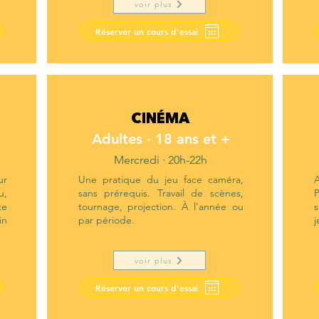
voir plus
Réserver un cours d'essai
CINÉMA
Adultes · 18 ans et +
Mercredi · 20h-22h
ur
Une pratique du jeu face caméra,
u,
sans prérequis. Travail de scènes,
P
te
tournage, projection. À l'année ou
s
in
par période.
j
voir plus
Réserver un cours d'essai