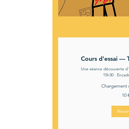
Cours d'essai — 
Une séance découverte d'1
15h30 · Encad
Chargement d
10
10 
euros
Réser