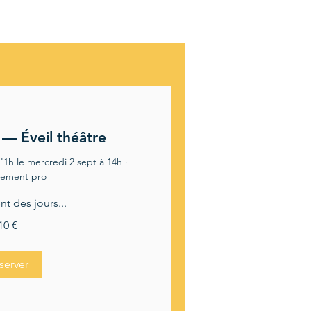
 — Éveil théâtre
1h le mercredi 2 sept à 14h ·
ement pro
 des jours...
10 €
server