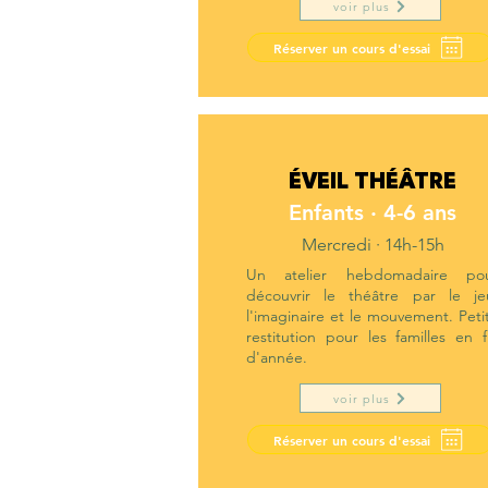
voir plus
Réserver un cours d'essai
ÉVEIL THÉÂTRE
Enfants · 4-6 ans
Mercredi · 14h-15h
Un atelier hebdomadaire po
découvrir le théâtre par le je
l'imaginaire et le mouvement. Peti
restitution pour les familles en f
d'année.
voir plus
Réserver un cours d'essai