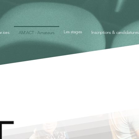
Les stages
r.ices
Inscriptions & candidatures
AM'ACT - Amateurs