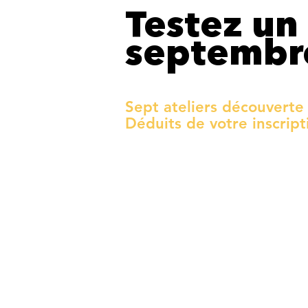
Testez un
septembr
Sept ateliers découverte 
Déduits de votre inscript
1.
VOUS CHOISISSE
Sélectionnez votre atelier
et le créneau proposé en
septembre.