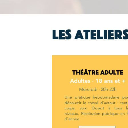
Les atelier
THÉÂTRE ADULTE
Adultes · 18 ans et +
Mercredi · 20h-22h
Une pratique hebdomadaire po
découvrir le travail d'acteur : text
corps, voix. Ouvert à tous l
niveaux. Restitution publique en f
d'année.