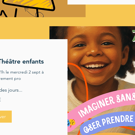
Théâtre enfants
h le mercredi 2 sept à
rement pro
es jours...
€
ver