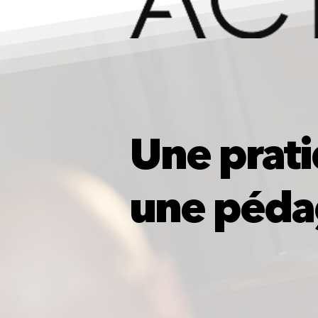
Une prat
une pédag