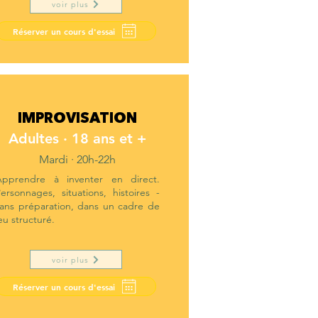
voir plus
Réserver un cours d'essai
IMPROVISATION
Adultes · 18 ans et +
Mardi · 20h-22h
Apprendre à inventer en direct.
ersonnages, situations, histoires -
ans préparation, dans un cadre de
eu structuré.
voir plus
Réserver un cours d'essai