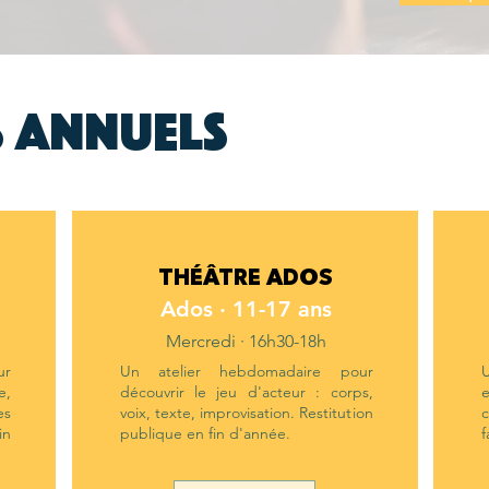
s annuels
THÉÂTRE ADOS
Ados · 11-17 ans
Mercredi · 16h30-18h
ur
Un atelier hebdomadaire pour
e,
découvrir le jeu d'acteur : corps,
es
voix, texte, improvisation. Restitution
c
in
publique en fin d'année.
f