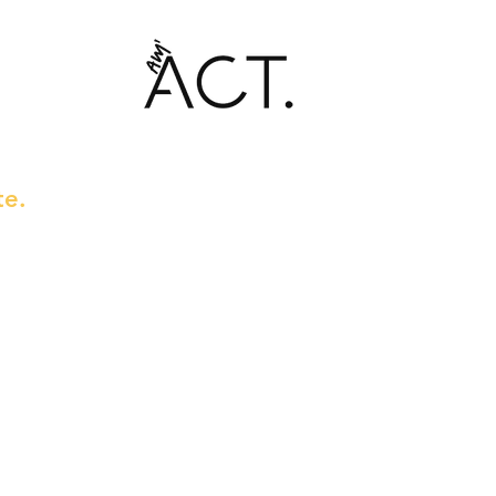
te.
3.
VOUS DÉCIDEZ
Si vous vous inscrivez à
l'année, les 10 € sont
éduits.