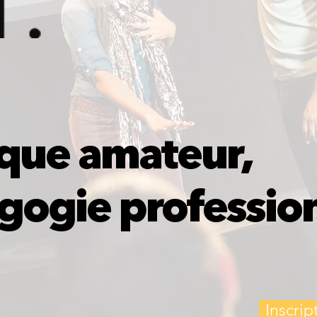
ique amateur,
ogie profession
Inscri