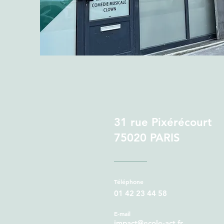
31 rue Pixérécourt
75020 PARIS
Téléphone
01 42 23 44 58
E-mail
impact@ecole-act.fr