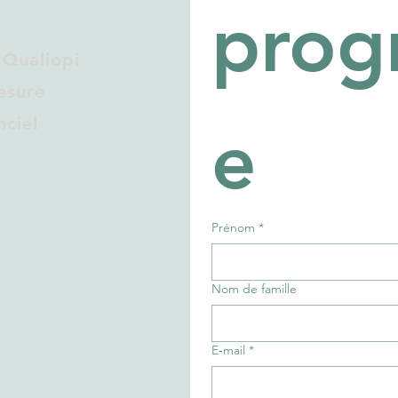
pro
 Qualiopi
esure
nciel
e
Prénom
*
Nom de famille
E‑mail
*