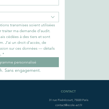
ions transmises soient utilisées 
r traiter ma demande d'audit. 
s cédées à des tiers et sont 
 J'ai un droit d'accès, de 
ession sur ces données — détails 
s
.
*
ogramme personnalisé
h. Sans engagement.
CONTACT
31 rue Pixérécourt, 75020 Paris
contact@ecole-act.fr