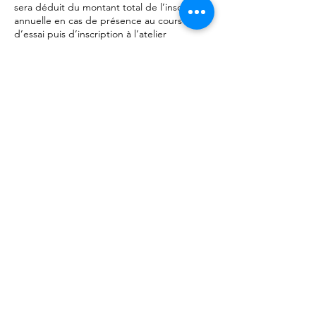
sera déduit du montant total de l’inscription
annuelle en cas de présence au cours
d’essai puis d’inscription à l’atelier
concerné. En cas d’absence, d’annulation
tardive ou de non-inscription à l’atelier
annuel, cette participation ne sera pas
remboursée.
Nos coordonnées
31 Rue Pixérécourt, Paris, France
0756830028
contact@ecole-act.fr