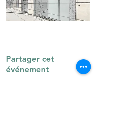
Partager cet
événement
École ACT. Paris
Acteur.ice de Cinéma et de Théâtre
31 rue Pixérécourt 75020 PARIS