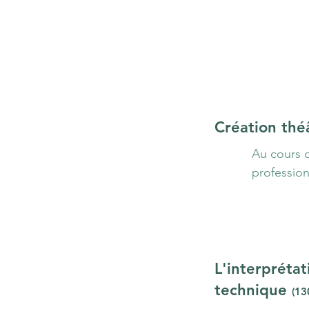
Création thé
Au cours d
professionn
Vous serez
juridique 
main, dest
théâtres pa
cours d'ar
L'interprétat
de la comp
technique
(13
acquis·e d