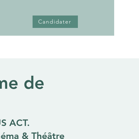
Candidater
me de
S ACT.
inéma & Théâtre